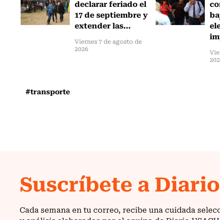
declarar feriado el
co
17 de septiembre y
ba
extender las...
el
im
Viernes 7 de agosto de
2026
Vie
20
#transporte