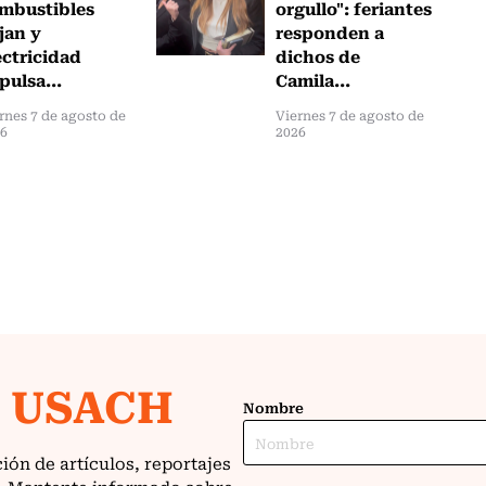
mbustibles
orgullo": feriantes
jan y
responden a
ectricidad
dichos de
pulsa...
Camila...
rnes 7 de agosto de
Viernes 7 de agosto de
26
2026