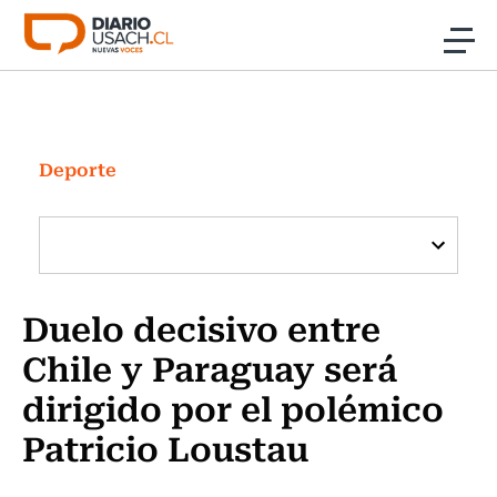
Click acá para ir directamente al contenido
Noticias
Investigación
Deporte
Cultura
Programas Radio y TV Usach
Duelo decisivo entre
Chile y Paraguay será
dirigido por el polémico
Patricio Loustau