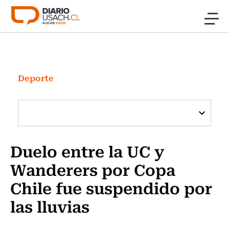
Click acá para ir directamente al contenido
Noticias
Investigación
Deporte
Cultura
Programas Radio y TV Usach
Duelo entre la UC y
Wanderers por Copa
Chile fue suspendido por
las lluvias