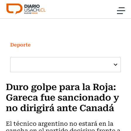
Click acá para ir directamente al contenido
Noticias
Investigación
Deporte
Cultura
Programas Radio y TV Usach
Duro golpe para la Roja:
Gareca fue sancionado y
no dirigirá ante Canadá
El técnico argentino no estará en la
cancha en el partido decisivo frente a