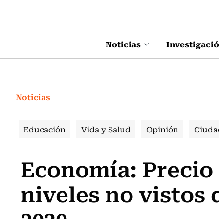
Click acá para ir directamente al contenido
Noticias
Investigaci
Noticias
Educación
Vida y Salud
Opinión
Ciuda
Economía: Precio 
niveles no vistos 
2020