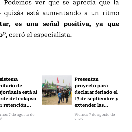
a. Podemos ver que se aprecia que la
o quizás está aumentando a un ritmo
ar, es una señal positiva, ya que
o”,
cerró el especialista.
 sistema
Presentan
nitario de
proyecto para
sjordania está al
declarar feriado el
rde del colapso
17 de septiembre y
r retención...
extender las...
rnes 7 de agosto de
Viernes 7 de agosto de
26
2026