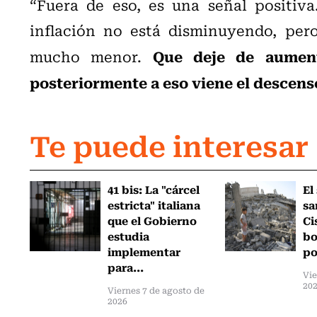
“Fuera de eso, es una señal positiv
inflación no está disminuyendo, per
Que deje de aument
mucho menor.
posteriormente a eso viene el descens
Te puede interesar
41 bis: La "cárcel
El
estricta" italiana
sa
que el Gobierno
Ci
estudia
bo
implementar
po
para...
Vie
20
Viernes 7 de agosto de
2026