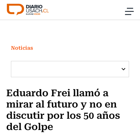
Click acá para ir directamente al contenido
Noticias
Investigación
Noticias
Cultura
Programas Radio y TV Usach
Eduardo Frei llamó a
mirar al futuro y no en
discutir por los 50 años
del Golpe