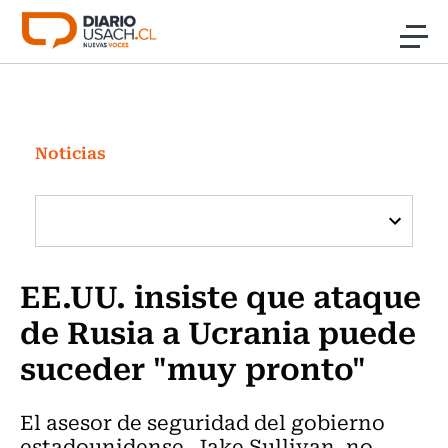
Click acá para ir directamente al contenido
Noticias
Investigación
Noticias
Cultura
Programas Radio y TV Usach
EE.UU. insiste que ataque
de Rusia a Ucrania puede
suceder "muy pronto"
El asesor de seguridad del gobierno
estadounidense, Jake Sullivan, no