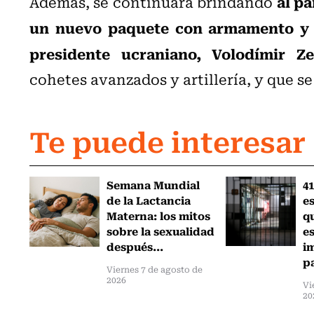
al pa
Además, se continuará brindando
un nuevo paquete con armamento y e
presidente ucraniano, Volodímir Ze
cohetes avanzados y artillería, y que se
Te puede interesar
Semana Mundial
41
de la Lactancia
es
Materna: los mitos
q
sobre la sexualidad
e
después...
i
pa
Viernes 7 de agosto de
2026
Vi
20