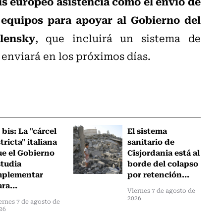
ís europeo asistencia como el envío de
quipos para apoyar al Gobierno del
lensky
, que incluirá un sistema de
 enviará en los próximos días.
 bis: La "cárcel
El sistema
tricta" italiana
sanitario de
ue el Gobierno
Cisjordania está al
studia
borde del colapso
mplementar
por retención...
ra...
Viernes 7 de agosto de
2026
ernes 7 de agosto de
26