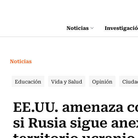
Click acá para ir directamente al contenido
Noticias
Investigaci
Noticias
Educación
Vida y Salud
Opinión
Ciuda
EE.UU. amenaza c
si Rusia sigue an
territorio ucranio