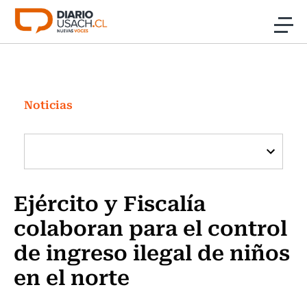
Click acá para ir directamente al contenido
Noticias
Investigación
Noticias
Cultura
Programas Radio y TV Usach
Ejército y Fiscalía
colaboran para el control
de ingreso ilegal de niños
en el norte