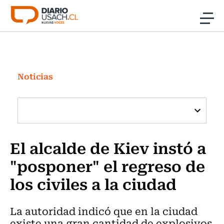
Click acá para ir directamente al contenido
Noticias
Investigación
Noticias
Cultura
Programas Radio y TV Usach
El alcalde de Kiev instó a
"posponer" el regreso de
los civiles a la ciudad
La autoridad indicó que en la ciudad
existe una gran cantidad de explosivos