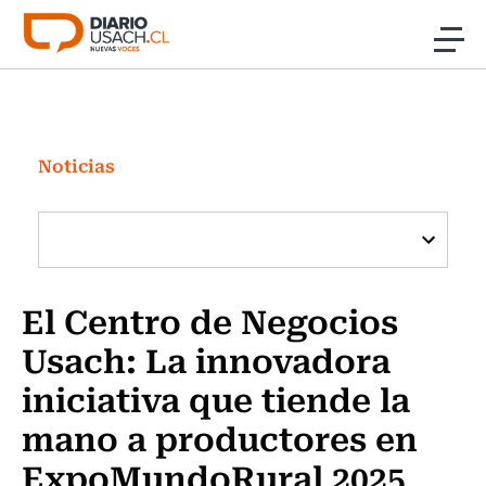
Click acá para ir directamente al contenido
Noticias
Investigación
Noticias
Cultura
Programas Radio y TV Usach
El Centro de Negocios
Usach: La innovadora
iniciativa que tiende la
mano a productores en
ExpoMundoRural 2025