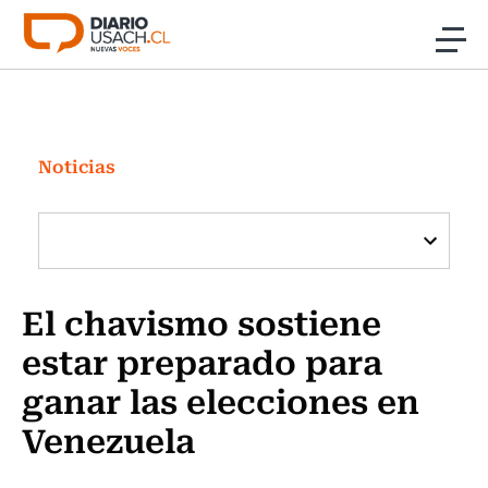
Click acá para ir directamente al contenido
Noticias
Investigación
Noticias
Cultura
Programas Radio y TV Usach
El chavismo sostiene
estar preparado para
ganar las elecciones en
Venezuela