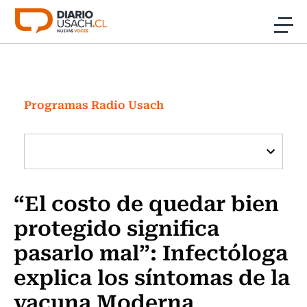
Click acá para ir directamente al contenido
Noticias
Investigación
Programas Radio Usach
Cultura
Programas Radio y TV Usach
“El costo de quedar bien
protegido significa
pasarlo mal”: Infectóloga
explica los síntomas de la
vacuna Moderna