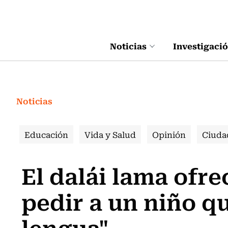
Click acá para ir directamente al contenido
Noticias
Investigaci
Noticias
Educación
Vida y Salud
Opinión
Ciuda
El dalái lama ofre
pedir a un niño q
lengua"