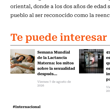
oriental, donde a los dos años de edad s
pueblo al ser reconocido como la reenc
Te puede interesar
Semana Mundial
41
de la Lactancia
es
Materna: los mitos
q
sobre la sexualidad
e
después...
i
pa
Viernes 7 de agosto de
2026
Vi
20
#Internacional