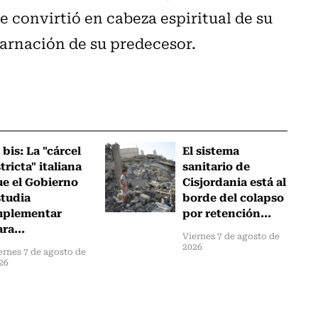
e convirtió en cabeza espiritual de su
arnación de su predecesor.
 bis: La "cárcel
El sistema
tricta" italiana
sanitario de
ue el Gobierno
Cisjordania está al
studia
borde del colapso
mplementar
por retención...
ra...
Viernes 7 de agosto de
2026
ernes 7 de agosto de
26