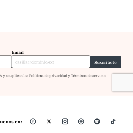
guenos en: