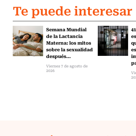
Te puede interesar
Semana Mundial
41
de la Lactancia
es
Materna: los mitos
q
sobre la sexualidad
e
después...
i
pa
Viernes 7 de agosto de
2026
Vi
20