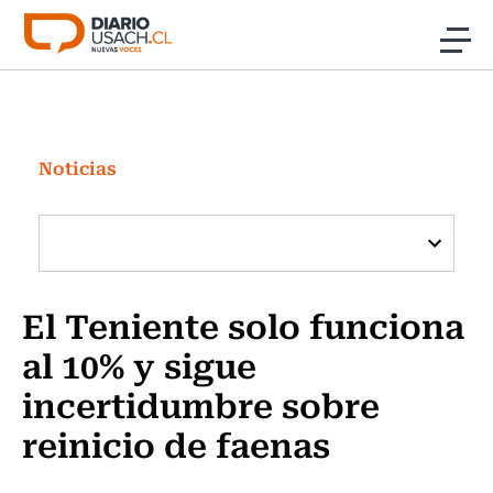
Click acá para ir directamente al contenido
Noticias
Investigación
Noticias
Cultura
Programas Radio y TV Usach
El Teniente solo funciona
al 10% y sigue
incertidumbre sobre
reinicio de faenas