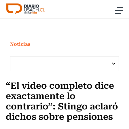
Click acá para ir directamente al contenido
Noticias
Investigación
Noticias
Cultura
Programas Radio y TV Usach
“El video completo dice
exactamente lo
contrario”: Stingo aclaró
dichos sobre pensiones