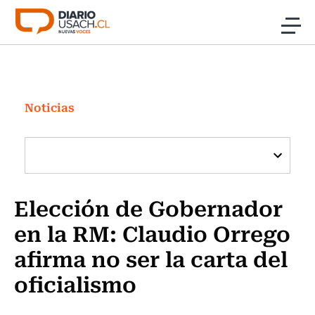
Click acá para ir directamente al contenido
Noticias
Investigación
Noticias
Cultura
Programas Radio y TV Usach
Elección de Gobernador
en la RM: Claudio Orrego
afirma no ser la carta del
oficialismo