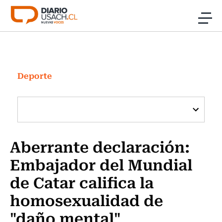
Click acá para ir directamente al contenido
Noticias
Investigación
Deporte
Cultura
Programas Radio y TV Usach
Aberrante declaración:
Embajador del Mundial
de Catar califica la
homosexualidad de
"daño mental"