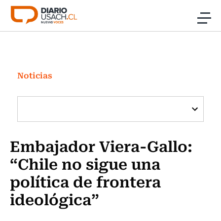
Click acá para ir directamente al contenido
Noticias
Investigación
Noticias
Cultura
Programas Radio y TV Usach
Embajador Viera-Gallo:
“Chile no sigue una
política de frontera
ideológica”