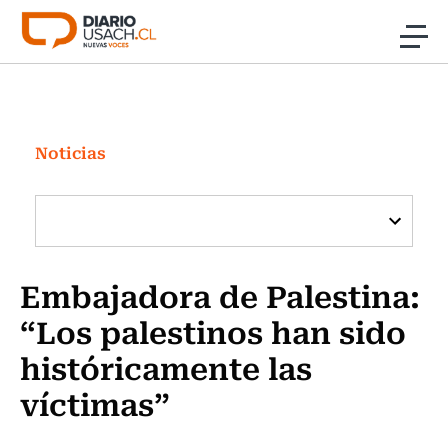
Click acá para ir directamente al contenido
Noticias
Investigación
Noticias
Cultura
Programas Radio y TV Usach
Embajadora de Palestina:
“Los palestinos han sido
históricamente las
víctimas”