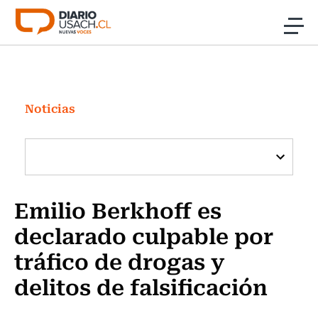
Click acá para ir directamente al contenido
Noticias
Investigación
Noticias
Cultura
Programas Radio y TV Usach
Emilio Berkhoff es
declarado culpable por
tráfico de drogas y
delitos de falsificación