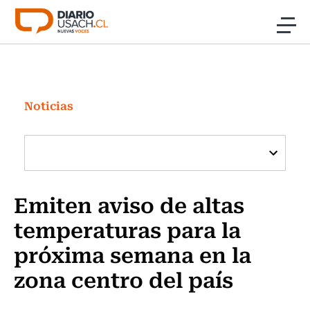
Click acá para ir directamente al contenido
Noticias
Investigación
Noticias
Cultura
Programas Radio y TV Usach
Emiten aviso de altas
temperaturas para la
próxima semana en la
zona centro del país