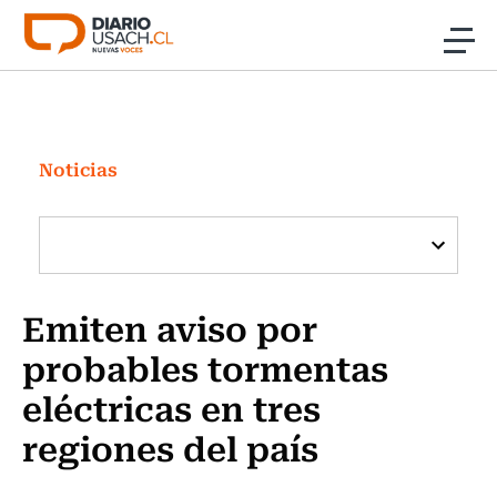
Click acá para ir directamente al contenido
Noticias
Investigación
Noticias
Cultura
Programas Radio y TV Usach
Emiten aviso por
probables tormentas
eléctricas en tres
regiones del país