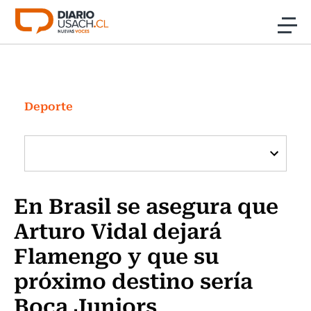
Click acá para ir directamente al contenido
Noticias
Investigación
Deporte
Cultura
Programas Radio y TV Usach
En Brasil se asegura que
Arturo Vidal dejará
Flamengo y que su
próximo destino sería
Boca Juniors