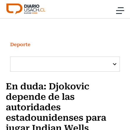
Click acá para ir directamente al contenido
Noticias
Investigación
Deporte
Cultura
Programas Radio y TV Usach
En duda: Djokovic
depende de las
autoridades
estadounidenses para
jugar Indian Wells