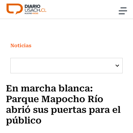
Click acá para ir directamente al contenido
Noticias
Investigación
Noticias
Cultura
Programas Radio y TV Usach
En marcha blanca:
Parque Mapocho Río
abrió sus puertas para el
público