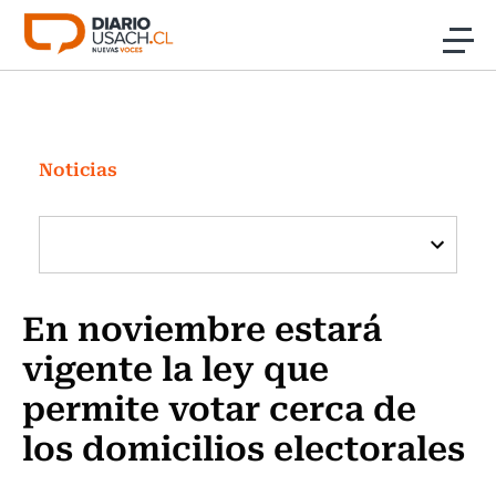
Click acá para ir directamente al contenido
Noticias
Investigación
Noticias
Cultura
Programas Radio y TV Usach
En noviembre estará
vigente la ley que
permite votar cerca de
los domicilios electorales