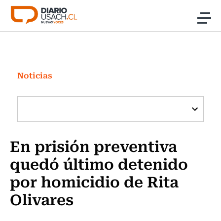
Click acá para ir directamente al contenido
Noticias
Investigación
Noticias
Cultura
Programas Radio y TV Usach
En prisión preventiva
quedó último detenido
por homicidio de Rita
Olivares