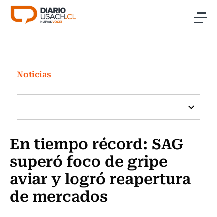
Click acá para ir directamente al contenido
Noticias
Investigación
Noticias
Cultura
Programas Radio y TV Usach
En tiempo récord: SAG
superó foco de gripe
aviar y logró reapertura
de mercados