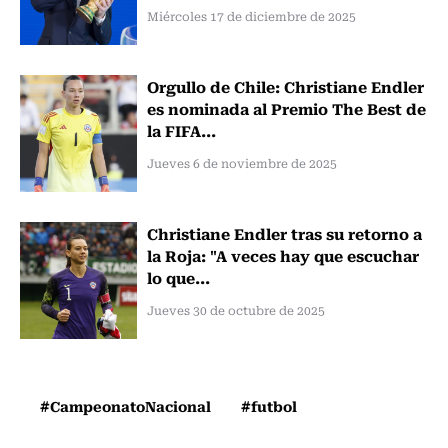
Miércoles 17 de diciembre de 2025
Orgullo de Chile: Christiane Endler
es nominada al Premio The Best de
la FIFA...
Jueves 6 de noviembre de 2025
Christiane Endler tras su retorno a
la Roja: "A veces hay que escuchar
lo que...
Jueves 30 de octubre de 2025
#CampeonatoNacional
#futbol