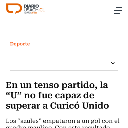
Click acá para ir directamente al contenido
Noticias
Investigación
Deporte
Cultura
Programas Radio y TV Usach
En un tenso partido, la
“U” no fue capaz de
superar a Curicó Unido
Los “azules” empataron a un gol con el
cuadro maulino. Con este resultado