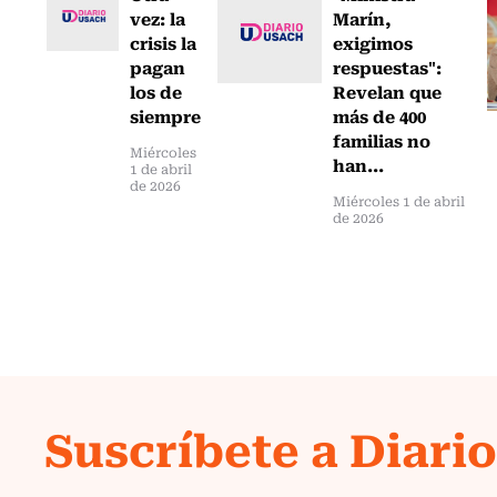
vez: la
Marín,
crisis la
exigimos
pagan
respuestas":
los de
Revelan que
siempre
más de 400
familias no
Miércoles
han...
1 de abril
de 2026
Miércoles 1 de abril
de 2026