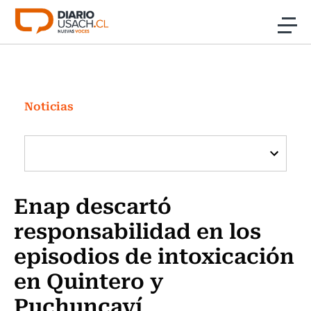
Click acá para ir directamente al contenido
Noticias
Investigación
Noticias
Cultura
Programas Radio y TV Usach
Enap descartó
responsabilidad en los
episodios de intoxicación
en Quintero y
Puchuncaví