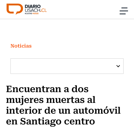
Click acá para ir directamente al contenido
Noticias
Investigación
Noticias
Cultura
Programas Radio y TV Usach
Encuentran a dos
mujeres muertas al
interior de un automóvil
en Santiago centro