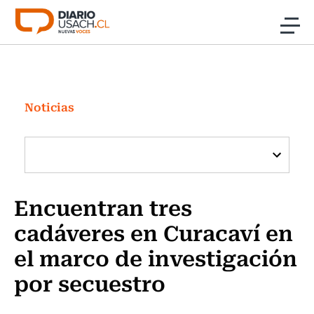
Click acá para ir directamente al contenido
Noticias
Investigación
Noticias
Cultura
Programas Radio y TV Usach
Encuentran tres
cadáveres en Curacaví en
el marco de investigación
por secuestro