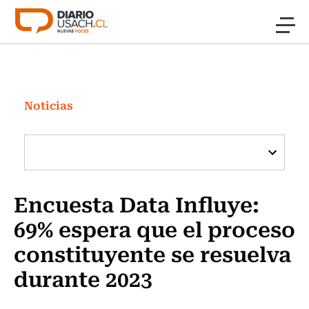
Click acá para ir directamente al contenido
Noticias
Investigación
Noticias
Cultura
Programas Radio y TV Usach
Encuesta Data Influye:
69% espera que el proceso
constituyente se resuelva
durante 2023