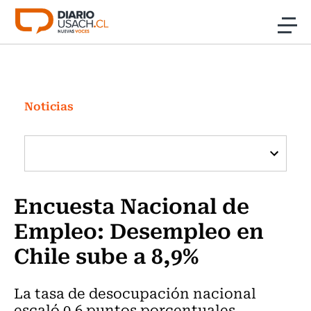
Click acá para ir directamente al contenido
Noticias
Investigación
Noticias
Cultura
Programas Radio y TV Usach
Encuesta Nacional de
Empleo: Desempleo en
Chile sube a 8,9%
La tasa de desocupación nacional
escaló 0,6 puntos porcentuales