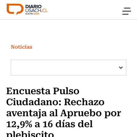
Click acá para ir directamente al contenido
Noticias
Investigación
Noticias
Cultura
Programas Radio y TV Usach
Encuesta Pulso
Ciudadano: Rechazo
aventaja al Apruebo por
12,9% a 16 días del
plebiscito