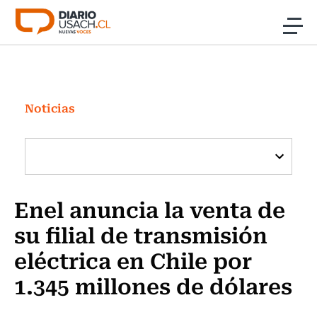
Click acá para ir directamente al contenido
Noticias
Investigación
Noticias
Cultura
Programas Radio y TV Usach
Enel anuncia la venta de
su filial de transmisión
eléctrica en Chile por
1.345 millones de dólares