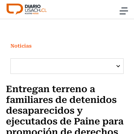
Click acá para ir directamente al contenido
Noticias
Investigación
Noticias
Cultura
Programas Radio y TV Usach
Entregan terreno a
familiares de detenidos
desaparecidos y
ejecutados de Paine para
promoción de derechos