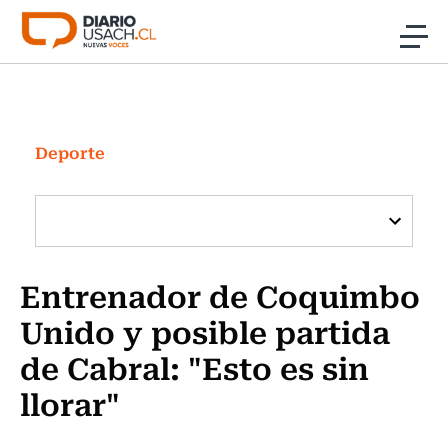
Click acá para ir directamente al contenido
Noticias
Investigación
Deporte
Cultura
Programas Radio y TV Usach
Entrenador de Coquimbo
Unido y posible partida
de Cabral: "Esto es sin
llorar"