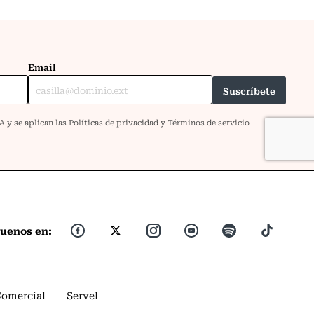
guenos en:
Comercial
Servel