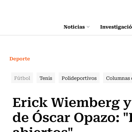
Click acá para ir directamente al contenido
Noticias
Investigaci
Deporte
Fútbol
Tenis
Polideportivos
Columnas 
Erick Wiemberg y
de Óscar Opazo: "
abiertos"