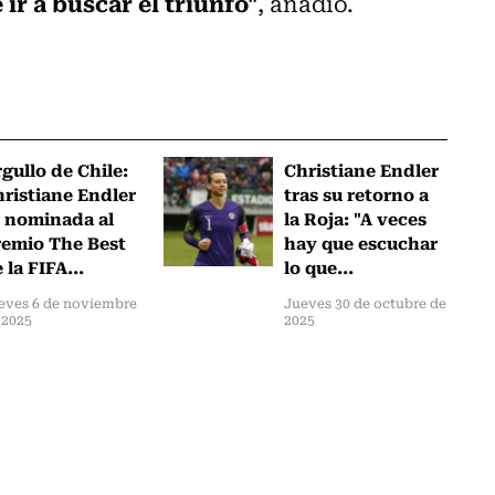
r a buscar el triunfo"
, añadió.
gullo de Chile:
Christiane Endler
ristiane Endler
tras su retorno a
 nominada al
la Roja: "A veces
emio The Best
hay que escuchar
 la FIFA...
lo que...
eves 6 de noviembre
Jueves 30 de octubre de
 2025
2025