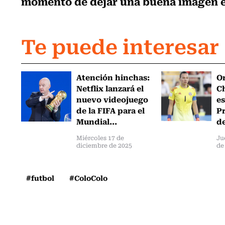
momento de dejar una buena imagen e i
Te puede interesar
Atención hinchas:
Or
Netflix lanzará el
Ch
nuevo videojuego
es
de la FIFA para el
Pr
Mundial...
de
Miércoles 17 de
Ju
diciembre de 2025
de
#futbol
#ColoColo