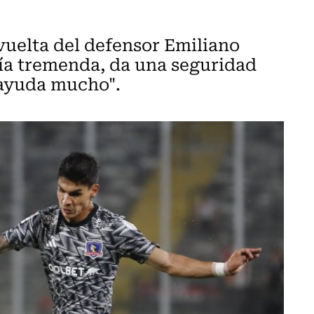
a vuelta del defensor Emiliano
ía tremenda, da una seguridad
 ayuda mucho".