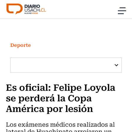
Click acá para ir directamente al contenido
Noticias
Investigación
Deporte
Cultura
Programas Radio y TV Usach
Es oficial: Felipe Loyola
se perderá la Copa
América por lesión
Los exámenes médicos realizados al
lateral de Huachipato arrojaron un