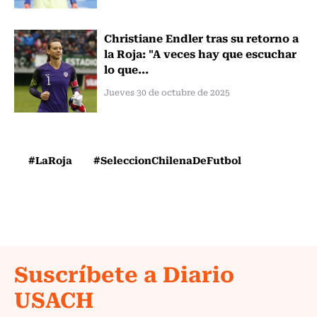
Christiane Endler tras su retorno a
la Roja: "A veces hay que escuchar
lo que...
Jueves 30 de octubre de 2025
#LaRoja
#SeleccionChilenaDeFutbol