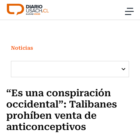
Click acá para ir directamente al contenido
Noticias
Investigación
Noticias
Cultura
Programas Radio y TV Usach
“Es una conspiración
occidental”: Talibanes
prohíben venta de
anticonceptivos