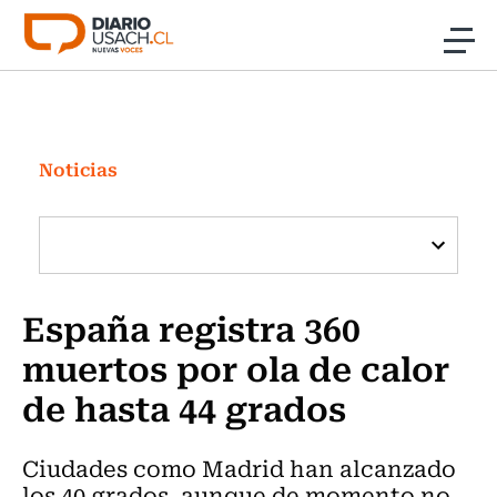
Click acá para ir directamente al contenido
Noticias
Investigación
Noticias
Cultura
Programas Radio y TV Usach
España registra 360
muertos por ola de calor
de hasta 44 grados
Ciudades como Madrid han alcanzado
los 40 grados, aunque de momento no