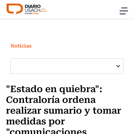
Click acá para ir directamente al contenido
Noticias
Investigación
Noticias
Cultura
Programas Radio y TV Usach
"Estado en quiebra":
Contraloría ordena
realizar sumario y tomar
medidas por
"comunicaciones