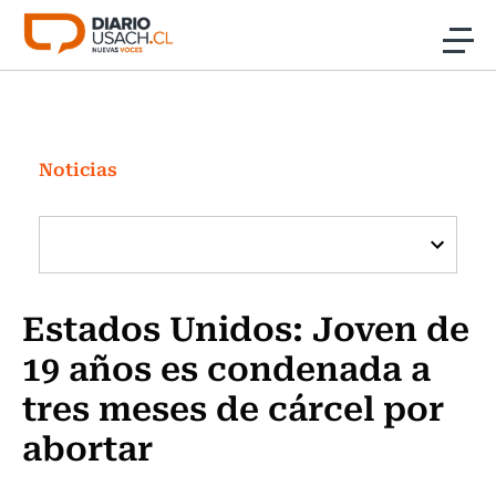
Click acá para ir directamente al contenido
Noticias
Investigación
Noticias
Cultura
Programas Radio y TV Usach
Estados Unidos: Joven de
19 años es condenada a
tres meses de cárcel por
abortar