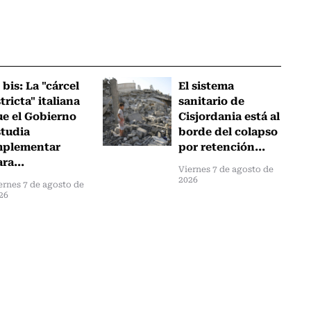
 bis: La "cárcel
El sistema
tricta" italiana
sanitario de
ue el Gobierno
Cisjordania está al
studia
borde del colapso
mplementar
por retención...
ra...
Viernes 7 de agosto de
2026
ernes 7 de agosto de
26