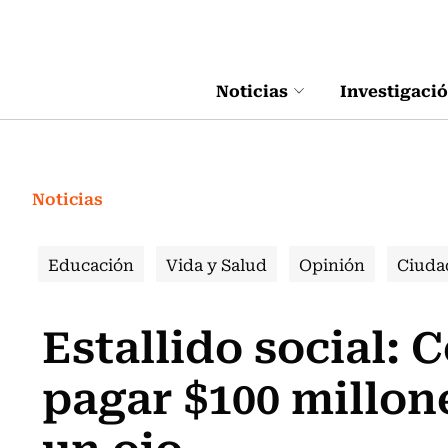
Click acá para ir directamente al contenido
Noticias
Investigaci
Noticias
Educación
Vida y Salud
Opinión
Ciuda
Estallido social: 
pagar $100 millon
un ojo