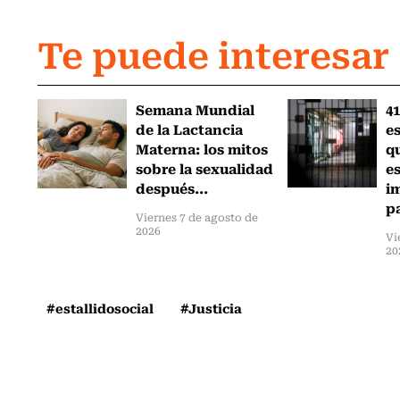
Te puede interesar
Semana Mundial
41
de la Lactancia
es
Materna: los mitos
q
sobre la sexualidad
e
después...
i
pa
Viernes 7 de agosto de
2026
Vi
20
#estallidosocial
#Justicia