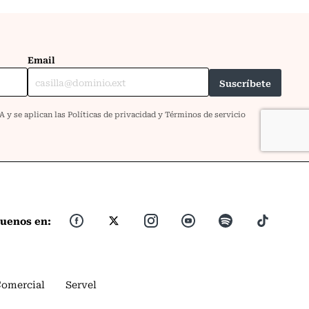
guenos en:
Comercial
Servel