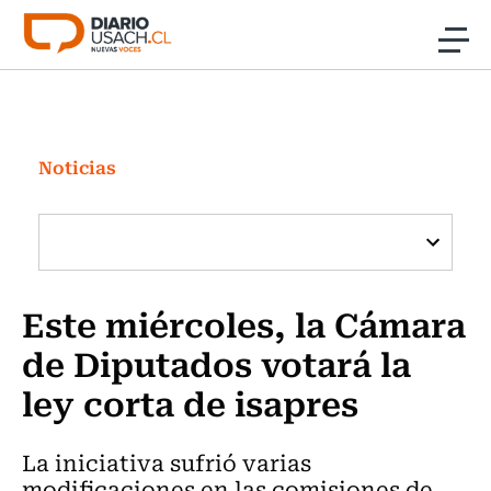
Click acá para ir directamente al contenido
Noticias
Investigación
Noticias
Cultura
Programas Radio y TV Usach
Este miércoles, la Cámara
de Diputados votará la
ley corta de isapres
La iniciativa sufrió varias
modificaciones en las comisiones de